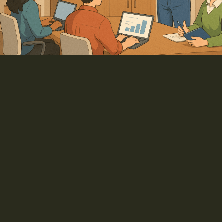
20
ans d'experience
sur des business
models digitaux